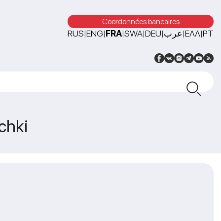
Coordonnées bancaires
RUS
ENG
FRA
SWA
DEU
عرب
ΕΛΛ
PT
|
|
|
|
|
|
|
chki