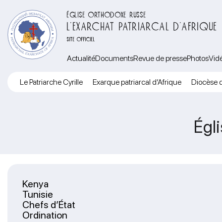
ÉGLISE ORTHODOXE RUSSE
L’EXARCHAT PATRIARCAL D’AFRIQUE
SITE OFFICIEL
Actualité
Documents
Revue de presse
Photos
Vid
Le Patriarche Cyrille
Exarque patriarcal d’Afrique
Diocèse d
Égl
Kenya
Tunisie
Chefs d’État
Ordination