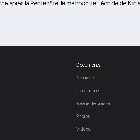
e après la Pentecôte, le métropolite Léonide de Klin a cé
Documents
Actualité
Documents
Revue de presse
Photos
Vidéos