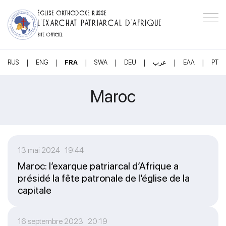
ÉGLISE ORTHODOXE RUSSE
L’EXARCHAT PATRIARCAL D’AFRIQUE
SITE OFFICIEL
|
|
|
|
|
|
|
RUS
ENG
FRA
SWA
DEU
عرب
ΕΛΛ
PT
Maroc
13 mai 2024 19:44
Maroc: l’exarque patriarcal d’Afrique a
présidé la fête patronale de l’église de la
capitale
16 septembre 2023 20:19