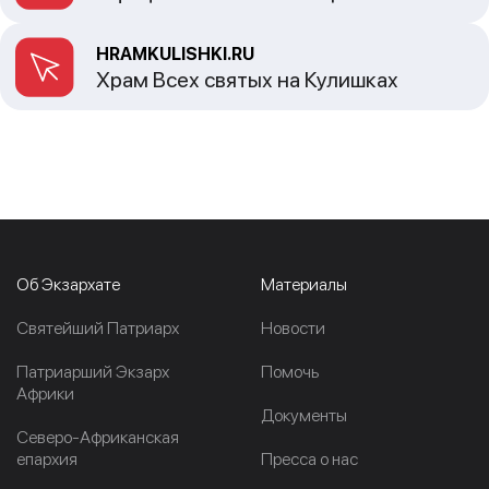
HRAMKULISHKI.RU
Храм Всех святых на Кулишках
Об Экзархате
Материалы
Cвятейший Патриарх
Новости
Патриарший Экзарх
Помочь
Африки
Документы
Северо-Африканская
епархия
Пресса о нас