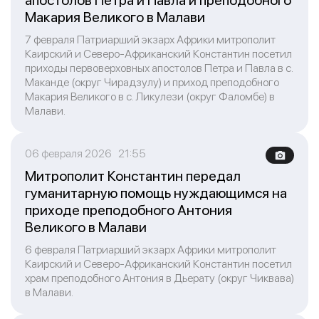
апостолов Петра и Павла и преподобного
Макария Великого в Малави
7 февраля Патриарший экзарх Африки митрополит
Каирский и Северо-Африканский Константин посетил
приходы первоверховных апостолов Петра и Павла в с.
Маканде (округ Чирадзулу) и приход преподобного
Макария Великого в с. Ликулези (округ Фаломбе) в
Малави.
06 февраля 2026 21:55
Митрополит Константин передал
гуманитарную помощь нуждающимся на
приходе преподобного Антония
Великого в Малави
6 февраля Патриарший экзарх Африки митрополит
Каирский и Северо-Африканский Константин посетил
храм преподобного Антония в Дьерату (округ Чиквава)
в Малави.