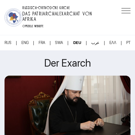
RUSSISCH-ORTHODOXE KIRCHE
DAS PATRIARCHALEXARCHAT VON
AFRIKA
OFFIZIELLE WEBSEITE
|
|
|
|
|
|
|
RUS
ENG
FRA
SWA
DEU
عرب
ΕΛΛ
PT
Der Exarch