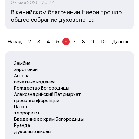
07 мая 2026 20:22
В кенийском благочинии Ниери прошло
общее собрание духовенства
Назад
2
3
4
5
6
7
8
9
10
Дальше
Замбия
хиротонии
Ангола
печатные издания
Рождество Богородицы
Александрийский Патриархат
пресс-конференции
Пасха
терроризм
Введение во храм Богородицы
Руанда
духовные школы