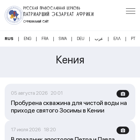
РУССКАЯ ПРАВОСЛАВНАЯ ЦЕРКОВЬ
ПАТРИАРШИЙ ЭКЗАРХАТ АФРИКИ
ОФИЦИАЛЬНЫЙ САЙТ
|
|
|
|
|
|
|
RUS
ENG
FRA
SWA
DEU
عرب
ΕΛΛ
PT
Кения
05 августа 2026 20:01
Пробурена скважина для чистой воды на
приходе святого Зосимы в Кении
17 июля 2026 18:20
В праздник апостолов Петра и Павла