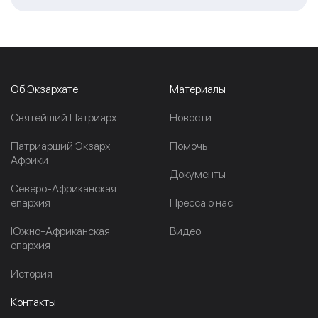
Об Экзархате
Материалы
Cвятейший Патриарх
Новости
Патриарший Экзарх
Помочь
Африки
Документы
Северо-Африканская
епархия
Пресса о нас
Южно-Африканская
Видео
епархия
История
Контакты