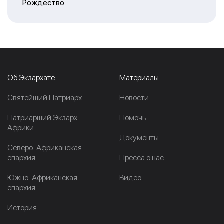
Рождество
Об Экзархате
Материалы
Cвятейший Патриарх
Новости
Патриарший Экзарх
Помочь
Африки
Документы
Северо-Африканская
епархия
Пресса о нас
Южно-Африканская
Видео
епархия
История