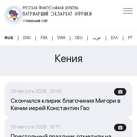
РУССКАЯ ПРАВОСЛАВНАЯ ЦЕРКОВЬ
ПАТРИАРШИЙ ЭКЗАРХАТ АФРИКИ
ОФИЦИАЛЬНЫЙ САЙТ
|
|
|
|
|
|
|
RUS
ENG
FRA
SWA
DEU
عرب
ΕΛΛ
PT
Кения
09 августа 2026 20:42
Скончался клирик благочиния Мигори в
Кении иерей Константин Гао
09 августа 2026 16:11
Престольный праздник отметили на