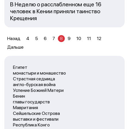
В Неделю о расслабленном еще 16
человек в Кении приняли таинство
Крещения
Назад
4
5
6
7
8
9
10
11
12
Дальше
Египет
монастыри и монашество
Страстная седмица
англо-бурская война
Успение Божией Матери
Бенин
главы государств
Мавритания
Сейшельские Острова
выставки и фестивали
Республика Конго