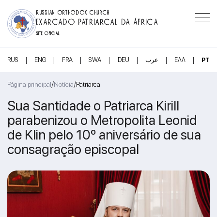
RUSSIAN ORTHODOX CHURCH
EXARCADO PATRIARCAL DA ÁFRICA
SITE OFICIAL
|
|
|
|
|
|
|
RUS
ENG
FRA
SWA
DEU
عرب
ΕΛΛ
PT
/
/
Página principal
Notícia
Patriarca
Sua Santidade o Patriarca Kirill
parabenizou o Metropolita Leonid
de Klin pelo 10º aniversário de sua
consagração episcopal