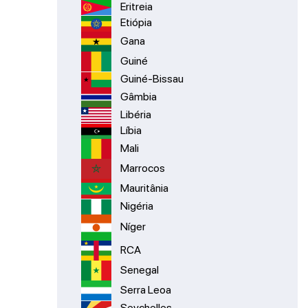
Eritreia
Etiópia
Gana
Guiné
Guiné-Bissau
Gâmbia
Libéria
Líbia
Mali
Marrocos
Mauritânia
Nigéria
Níger
RCA
Senegal
Serra Leoa
Seychelles