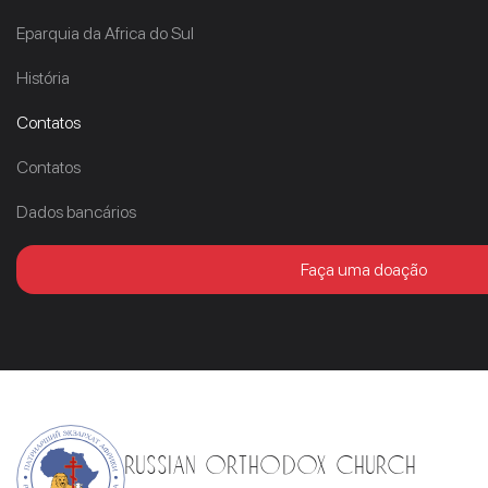
Eparquia da Africa do Sul
História
Contatos
Contatos
Dados bancários
Faça uma doação
Russian Orthodox Church