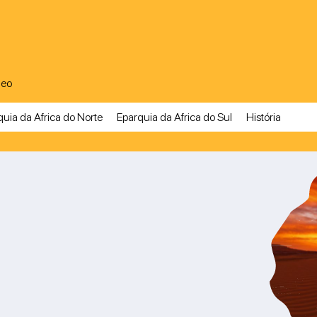
A
deo
uia da Africa do Norte
Eparquia da Africa do Sul
História