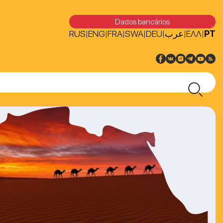
Dados bancários
RUS
ENG
FRA
SWA
DEU
عرب
ΕΛΛ
PT
|
|
|
|
|
|
|