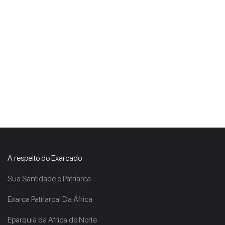
A respeito do Exarcado
Sua Santidade o Patriarca
Exarca Patriarcal Da África
Eparquia da Africa do Norte