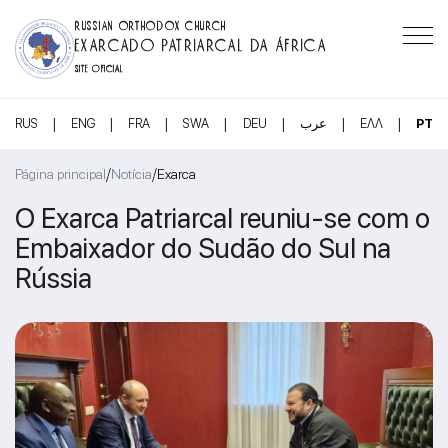
RUSSIAN ORTHODOX CHURCH
EXARCADO PATRIARCAL DA ÁFRICA
SITE OFICIAL
|
|
|
|
|
|
|
RUS
ENG
FRA
SWA
DEU
عرب
ΕΛΛ
PT
/
/
Página principal
Notícia
Exarca
O Exarca Patriarcal reuniu-se com o
Embaixador do Sudão do Sul na
Rússia