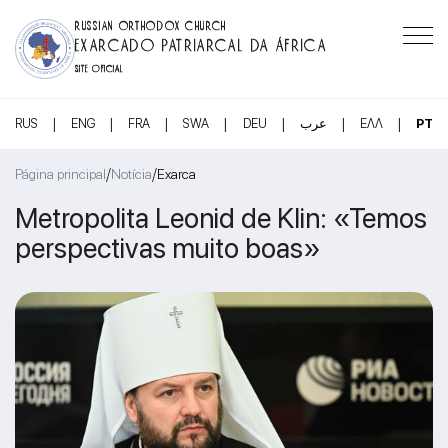
RUSSIAN ORTHODOX CHURCH
EXARCADO PATRIARCAL DA ÁFRICA
SITE OFICIAL
|
|
|
|
|
|
|
RUS
ENG
FRA
SWA
DEU
عرب
ΕΛΛ
PT
/
/
Página principal
Notícia
Exarca
Metropolita Leonid de Klin: «Temos
perspectivas muito boas»