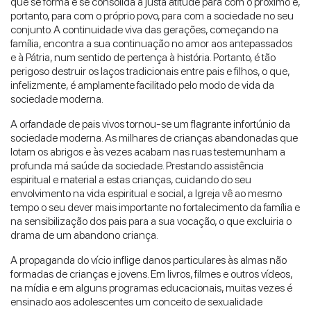
que se forma e se consolida a justa atitude para com o próximo e,
portanto, para com o próprio povo, para com a sociedade no seu
conjunto. A continuidade viva das gerações, começando na
família, encontra a sua continuação no amor aos antepassados
e à Pátria, num sentido de pertença à história. Portanto, é tão
perigoso destruir os laços tradicionais entre pais e filhos, o que,
infelizmente, é amplamente facilitado pelo modo de vida da
sociedade moderna.
A orfandade de pais vivos tornou-se um flagrante infortúnio da
sociedade moderna. As milhares de crianças abandonadas que
lotam os abrigos e às vezes acabam nas ruas testemunham a
profunda má saúde da sociedade. Prestando assistência
espiritual e material a estas crianças, cuidando do seu
envolvimento na vida espiritual e social, a Igreja vê ao mesmo
tempo o seu dever mais importante no fortalecimento da família e
na sensibilização dos pais para a sua vocação, o que excluiria o
drama de um abandono criança.
A propaganda do vício inflige danos particulares às almas não
formadas de crianças e jovens. Em livros, filmes e outros vídeos,
na mídia e em alguns programas educacionais, muitas vezes é
ensinado aos adolescentes um conceito de sexualidade