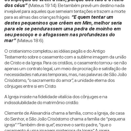
dos céus”
(Mateus 19:14). Ele também prevê um destino nada
invejável para aqueles que semeiam tentações e trazem a morte
para as almas das crianças frágeis:
“E quem tentar um
destes pequeninos que crêem em Mim, melhor seria
para ele se pendurassem uma pedra de moinho em
seu pescoço e o afogassem nas profundezas do
mar”
(Mateus 18:6).
O cristianismo completou as idéias pagãs e do Antigo
Testamento sobre o casamento com a sublime imagem da união
de Cristo e da Igreja. Para os cristãos, o casamento tornou-se não
apenas um contrato legal, um meio de procriação e satisfação de
necessidades naturais temporais, mas, nas palavras de São João
Crisóstomo, “o sacramento do amor”, a unidade eterna dos
cônjuges entre si em Cristo.
A Igreja insiste na fidelidade vitalícia dos cônjuges e na
indissolubilidade do matrimônio cristão.
Clemente de Alexandria chama a família, como a Igreja, de casa
do Senhor, e São João Crisóstomo chama a família de “pequena
igreja”. “Também direi que”, escreve o santo padre, “que o
casamento é uma imagem misteriosa da Igreja”. A igreja