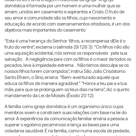
doméstica é formada por um homem e uma mulher que se
amam, unidos em casamento e aspirantes a Cristo. O fruto de
seu amor e comunidade são os filhos, cujo nascimento e
educação, de acordo com osensinamentos ortodoxos, é um dos
objetivos mais importantes do casamento.
“Esta é uma herança do Senhor: filhos; a recompensa dEle é o
fruto do ventre”, exclama o salmista (Sl 126:3). “Os filhos não são
uma aquisição acidental, nós somos os responsáveis pela sua
salvação… A negligência para com os filhos é o maior de todos os
pecados, leva à impiedade extrema… Não temos desculpa se os
nossos filhos forem corrompidos”, instrui São João Crisóstomo.
Santo Efraim, o Sírio, ensina: “Bem-aventurado aquele que
educa os filhos de maneira agradável.” “Honra a teu pai e a tua
mãe, para que se prolonguem os teus dias na terra”, diz o quinto
mandamento da Lei de Moisés (Êxodo 20:12).
A família como igreja doméstica é um organismo único cujos
membros vivem e constroem suas relações com base na lei do
amor. A experiência da comunicação familiar ensina a pessoa a
superar o egoísmo pecaminoso e lança as bases para uma
cidadania saudável. É na família, como numa escola de piedade,