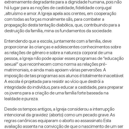
extremamente degradante para a dignidade humana, pois não
há lugar para as noções de castidade, fidelidade conjugal
,altruísmo e amor. A Igreja apela aos crentes, em cooperação
com todas as forças moralmente sãs, para combater a
propagação desta tentação diabólica, que, contribuindo para a
destruição da família, mina os fundamentos da sociedade.
Entendendo que a escola, juntamente com a família, deve
proporcionar às crianças e adolescentes conhecimentos sobre
as relações de gênero e sobre a natureza corporal de uma
pessoa, a Igreja não pode apoiar esses programas de “educação
sexual” que reconhecem como norma as relações pré-
matrimoniais, e ainda mais apoiam várias perversões. A
imposição de tais programas aos alunos é totalmente inaceitável.
A escola é projetada para resistir ao vício que destrói a
integridade do indivíduo, para educar a castidade, para preparar
os jovens para a criação de uma família forte baseada na
lealdade e pureza.
Desde os tempos antigos, a Igreja considerou a interrupção
intencional da gravidez (aborto) como um pecado grave. As
regras canônicas equiparam o aborto ao assassinato. Esta
avaliação assenta na convicção de que o nascimento de um ser