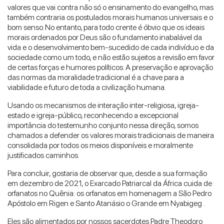
valores que vai contra não só o ensinamento do evangelho, mas
também contraria os postulados morais humanos universais e o
bom senso. No entanto, para todo crente é óbvio que os ideais
morais ordenados por Deus são o fundamento inabalável da
vida e o desenvolvimento bem-sucedido de cada indivíduo e da
sociedade como um todo, e não estão sujeitos a revisão em favor
de certas forças e humores políticos. A preservação e aprovação
das normas da moralidade tradicional é a chave para a
viabilidade e futuro de toda a civilização humana.
Usando os mecanismos de interação inter-religiosa, igreja-
estado e igreja-público, reconhecendo a excepcional
importância do testemunho conjunto nessa direção, somos
chamados a defender os valores morais tradicionais de maneira
consolidada por todos os meios disponíveis e moralmente
justificados caminhos.
Para concluir, gostaria de observar que, desde a sua formação
em dezembro de 2021, o Exarcado Patriarcal da África cuida de
orfanatos no Quênia: os orfanatos em homenagem a São Pedro
Apóstolo em Rigen e Santo Atanásio o Grande em Nyabigeg .
Eles são alimentados por nossos sacerdotes Padre Theodoro