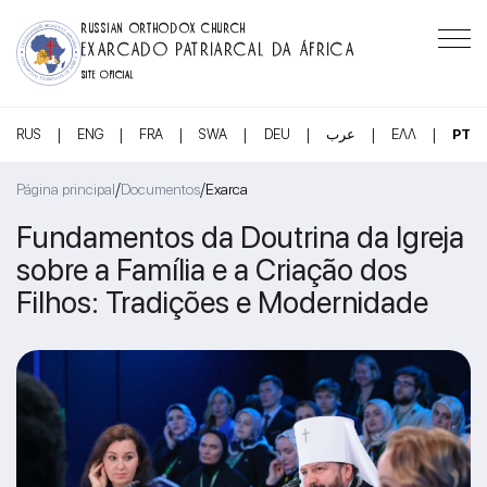
RUSSIAN ORTHODOX CHURCH
EXARCADO PATRIARCAL DA ÁFRICA
SITE OFICIAL
|
|
|
|
|
|
|
RUS
ENG
FRA
SWA
DEU
عرب
ΕΛΛ
PT
/
/
Página principal
Documentos
Exarca
Fundamentos da Doutrina da Igreja
sobre a Família e a Criação dos
Filhos: Tradições e Modernidade