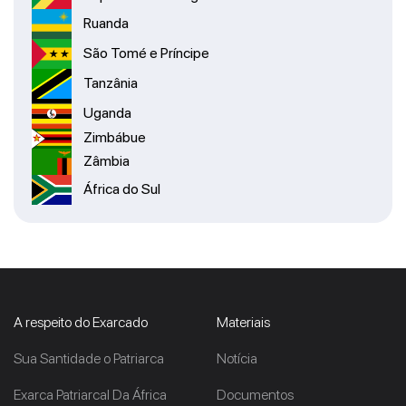
Ruanda
São Tomé e Príncipe
Tanzânia
Uganda
Zimbábue
Zâmbia
África do Sul
A respeito do Exarcado
Materiais
Sua Santidade o Patriarca
Notícia
Exarca Patriarcal Da África
Documentos