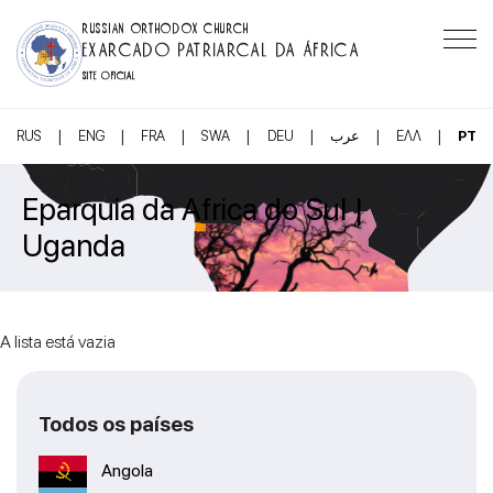
RUSSIAN ORTHODOX CHURCH
EXARCADO PATRIARCAL DA ÁFRICA
SITE OFICIAL
|
|
|
|
|
|
|
RUS
ENG
FRA
SWA
DEU
عرب
ΕΛΛ
PT
Eparquia da Africa do Sul |
Uganda
A lista está vazia
Todos os países
Angola