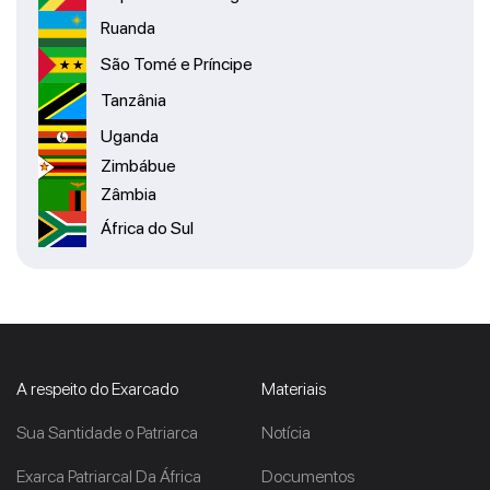
Ruanda
São Tomé e Príncipe
Tanzânia
Uganda
Zimbábue
Zâmbia
África do Sul
A respeito do Exarcado
Materiais
Sua Santidade o Patriarca
Notícia
Exarca Patriarcal Da África
Documentos