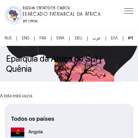
RUSSIAN ORTHODOX CHURCH
EXARCADO PATRIARCAL DA ÁFRICA
SITE OFICIAL
|
|
|
|
|
|
|
RUS
ENG
FRA
SWA
DEU
عرب
ΕΛΛ
PT
Eparquia da Africa do Sul |
Quênia
A lista está vazia
Todos os países
Angola