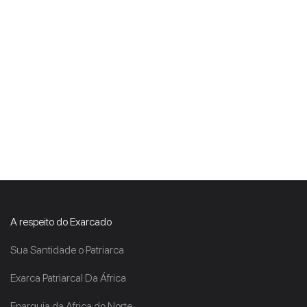
A respeito do Exarcado
Sua Santidade o Patriarca
Exarca Patriarcal Da África
Eparquia da Africa do Norte