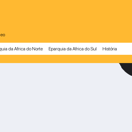
A
deo
uia da Africa do Norte
Eparquia da Africa do Sul
História