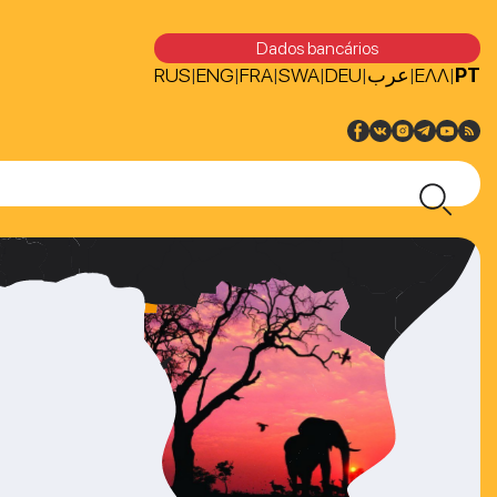
Dados bancários
RUS
ENG
FRA
SWA
DEU
عرب
ΕΛΛ
PT
|
|
|
|
|
|
|