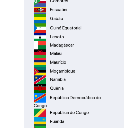
Comores
Essuatini
Gabão
Guiné Equatorial
Lesoto
Madagáscar
Malauí
Maurício
Moçambique
Namíbia
Quênia
República Democrática do
Congo
República do Congo
Ruanda