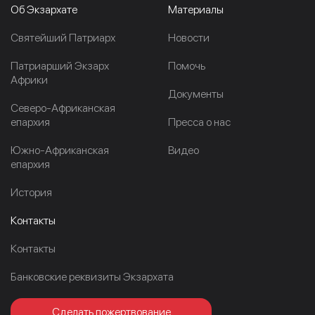
Об Экзархате
Материалы
Cвятейший Патриарх
Новости
Патриарший Экзарх
Помочь
Африки
Документы
Северо-Африканская
епархия
Пресса о нас
Южно-Африканская
Видео
епархия
История
Контакты
Контакты
Банковские реквизиты Экзархата
Сделать пожертвование