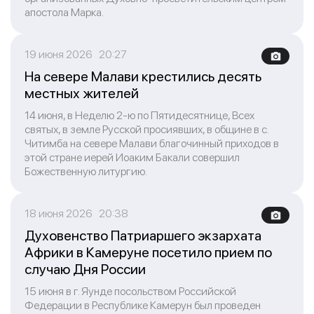
апостола Марка.
19 июня 2026 20:27
На севере Малави крестились десять
местных жителей
14 июня, в Неделю 2-ю по Пятидесятнице, Всех
святых, в земле Русской просиявших, в общине в с.
Читимба на севере Малави благочинный приходов в
этой стране иерей Иоаким Бакали совершил
Божественную литургию.
18 июня 2026 20:38
Духовенство Патриаршего экзархата
Африки в Камеруне посетило прием по
случаю Дня России
15 июня в г. Яунде посольством Российской
Федерации в Республике Камерун был проведен