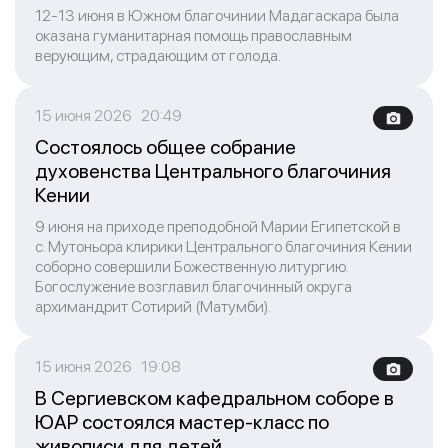
12-13 июня в Южном благочинии Мадагаскара была
оказана гуманитарная помощь православным
верующим, страдающим от голода.
15 июня 2026 20:49
Состоялось общее собрание
духовенства Центрального благочиния
Кении
9 июня на приходе преподобной Марии Египетской в
с. Мутоньора клирики Центрального благочиния Кении
соборно совершили Божественную литургию.
Богослужение возглавил благочинный округа
архимандрит Сотирий (Матумби).
15 июня 2026 19:08
В Сергиевском кафедральном соборе в
ЮАР состоялся мастер-класс по
живописи для детей