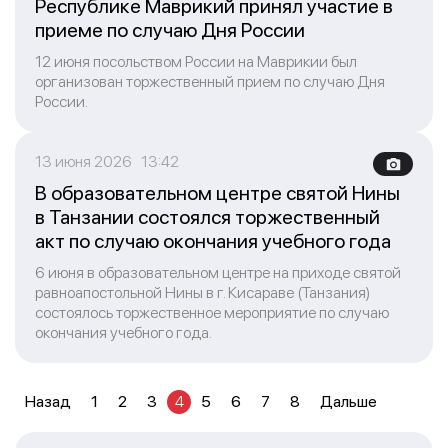
Республике Маврикий принял участие в
приеме по случаю Дня России
12 июня посольством России на Маврикии был
организован торжественный прием по случаю Дня
России.
13 июня 2026 13:42
В образовательном центре святой Нины
в Танзании состоялся торжественный
акт по случаю окончания учебного года
6 июня в образовательном центре на приходе святой
равноапостольной Нины в г. Кисараве (Танзания)
состоялось торжественное мероприятие по случаю
окончания учебного года.
Назад
1
2
3
4
5
6
7
8
Дальше