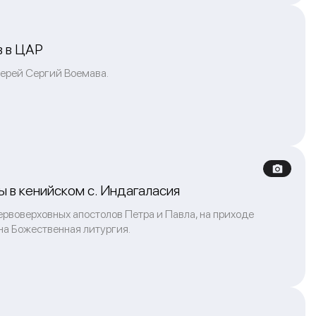
в в ЦАР
иерей Сергий Воемава.
 в кенийском с. Индагаласия
ервоверховных апостолов Петра и Павла, на приходе
на Божественная литургия.