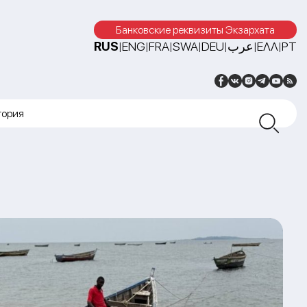
Банковские реквизиты Экзархата
RUS
ENG
FRA
SWA
DEU
عرب
ΕΛΛ
PT
|
|
|
|
|
|
|
тория