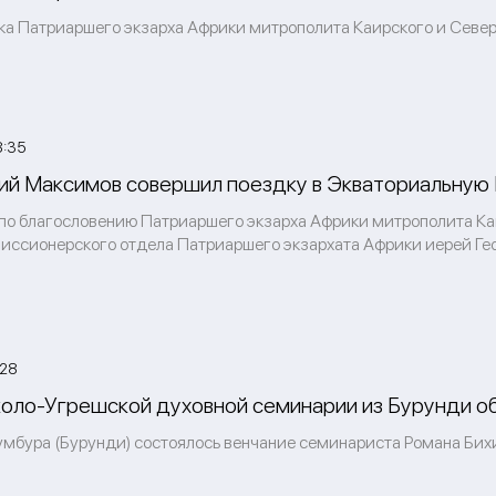
ка Патриаршего экзарха Африки митрополита Каирского и Север
8:35
ий Максимов совершил поездку в Экваториальную
я по благословению Патриаршего экзарха Африки митрополита К
иссионерского отдела Патриаршего экзархата Африки иерей Ге
:28
оло-Угрешской духовной семинарии из Бурунди об
жумбура (Бурунди) состоялось венчание семинариста Романа Бих