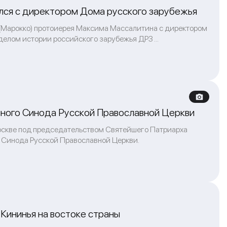
ился с директором Дома русского зарубежья
е (Марокко) протоиерея Максима Массалитина с директором
елом истории российского зарубежья ДРЗ ...
нного Синода Русской Православной Церкви
оскве под председательством Святейшего Патриарха
 Синода Русской Православной Церкви.
Кининья на востоке страны