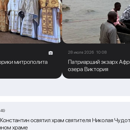
28 июля 2026 10:08
фрики митрополита
Патриарший экзарх Афр
озера Виктория
:49
Константин освятил храм святителя Николая Чудот
нном храме