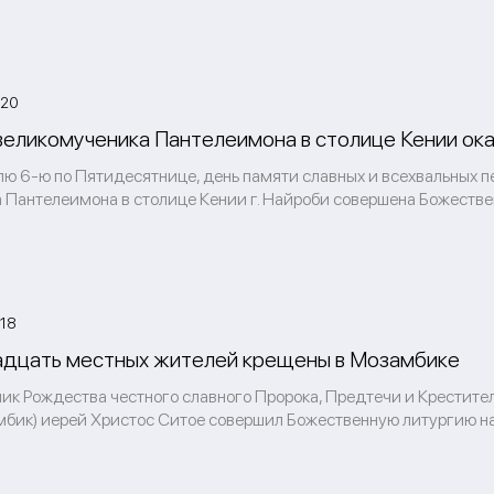
:20
великомученика Пантелеимона в столице Кении о
лю 6-ю по Пятидесятнице, день памяти славных и всехвальных п
 Пантелеимона в столице Кении г. Найроби совершена Божестве
:18
дцать местных жителей крещены в Мозамбике
ник Рождества честного славного Пророка, Предтечи и Крестите
мбик) иерей Христос Ситое совершил Божественную литургию на