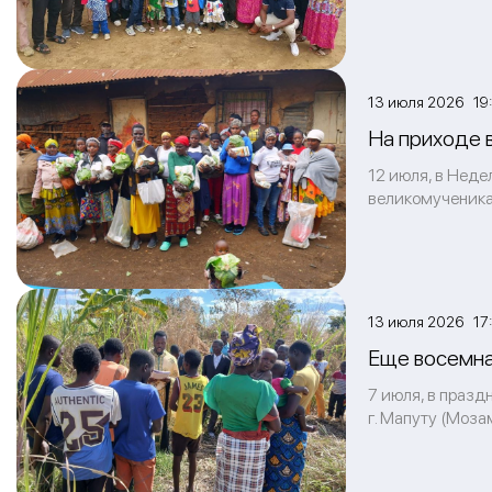
13 июля 2026 19
На приходе 
12 июля, в Неде
великомученика
13 июля 2026 17
Еще восемна
7 июля, в празд
г. Мапуту (Моза