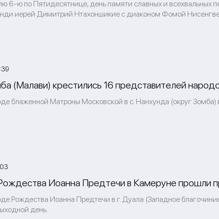
лю 6-ю по Пятидесятнице, день памяти славных и всехвальных п
унди иерей Димитрий Нтахоншикие с диаконом Фомой Нисенгве с
:39
мба (Малави) крестились 16 представителей народо
оде блаженной Матроны Московской в с. Нанхунда (округ Зомба)
:03
Рождества Иоанна Предтечи в Камеруне прошли 
оде Рождества Иоанна Предтечи в г. Дуала (Западное благочини
выходной день.