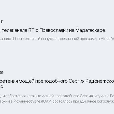
11
 телеканала RT о Православии на Мадагаскаре
канале RT вышел новый выпуск англоязычной программы Africa Wi
51
ретения мощей преподобного Сергия Радонежско
АР
здник обретения честных мощей преподобного Сергия, игумена 
архии в Йоханнесбурге (ЮАР) состоялось праздничное богослуж