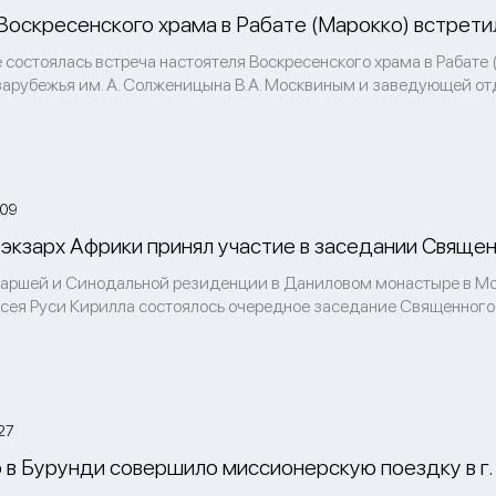
Воскресенского храма в Рабате (Марокко) встрет
 состоялась встреча настоятеля Воскресенского храма в Рабат
зарубежья им. А. Солженицына В.А. Москвиным и заведующей отд
:09
экзарх Африки принял участие в заседании Свяще
иаршей и Синодальной резиденции в Даниловом монастыре в М
всея Руси Кирилла состоялось очередное заседание Священного
27
 в Бурунди совершило миссионерскую поездку в г. 