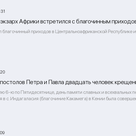
:31
экзарх Африки встретился с благочинным приходо
л благочинный приходов в Центральноафриканской Республике 
:20
апостолов Петра и Павла двадцать человек крещены
лю 6-ю по Пятидесятнице, день памяти славных и всехвальных п
 в с. Индагаласия (благочиние Какамега) в Кении была соверше
:09