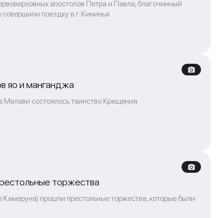
ервоверховных апостолов Петра и Павла, благочинный
овершили поездку в г. Кининья.
в яо и манганджа
 в Малави состоялось таинство Крещения.
престольные торжества
е Камеруна) прошли престольные торжества, которые были