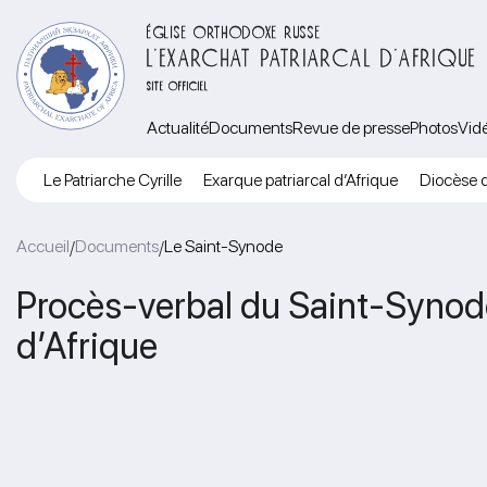
ÉGLISE ORTHODOXE RUSSE
L’EXARCHAT PATRIARCAL D’AFRIQUE
SITE OFFICIEL
Actualité
Documents
Revue de presse
Photos
Vid
Le Patriarche Cyrille
Exarque patriarcal d’Afrique
Diocèse d
Accueil
Documents
Le Saint-Synode
/
/
Procès-verbal du Saint-Synode 
d’Afrique