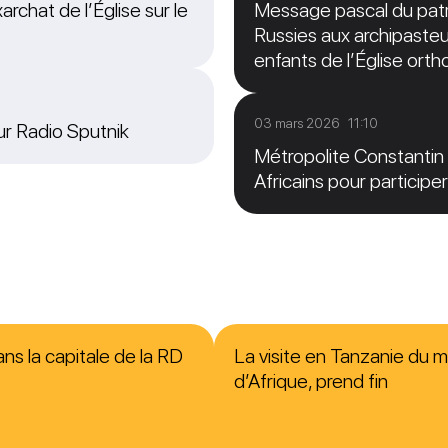
archat de l’Église sur le
Message pascal du patri
Russies aux archipasteur
enfants de l’Église ort
03 mars 2026 11:10
sur Radio Sputnik
Métropolite Constantin 
Africains pour particip
ns la capitale de la RD
La visite en Tanzanie du m
d’Afrique, prend fin