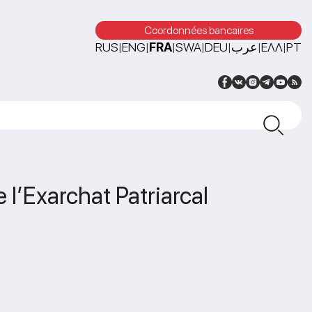
Coordonnées bancaires
RUS
ENG
FRA
SWA
DEU
عرب
ΕΛΛ
PT
|
|
|
|
|
|
|
 l’Exarchat Patriarcal