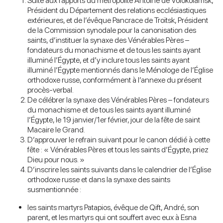
Suite aux rapports du métropolite Antoine de Volokolamsk,
Président du Département des relations ecclésiastiques
extérieures, et de l’évêque Pancrace de Troïtsk, Président
de la Commission synodale pour la canonisation des
saints, d’instituer la synaxe des Vénérables Pères –
fondateurs du monachisme et de tous les saints ayant
illuminé l’Égypte, et d’y inclure tous les saints ayant
illuminé l’Égypte mentionnés dans le Ménologe de l’Église
orthodoxe russe, conformément à l’annexe du présent
procès-verbal.
De célébrer la synaxe des Vénérables Pères – fondateurs
du monachisme et de tous les saints ayant illuminé
l’Égypte, le 19 janvier/1er février, jour de la fête de saint
Macaire le Grand.
D’approuver le refrain suivant pour le canon dédié à cette
fête : « Vénérables Pères et tous les saints d’Égypte, priez
Dieu pour nous. »
D’inscrire les saints suivants dans le calendrier de l’Église
orthodoxe russe et dans la synaxe des saints
susmentionnée :
les saints martyrs Patapios, évêque de Qift, André, son
parent, et les martyrs qui ont souffert avec eux à Esna