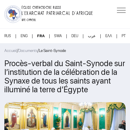
ÉGLISE ORTHODOXE RUSSE
L’EXARCHAT PATRIARCAL D’AFRIQUE
SITE OFFICIEL
|
|
|
|
|
|
|
RUS
ENG
FRA
SWA
DEU
عرب
ΕΛΛ
PT
/
/
Accueil
Documents
Le Saint-Synode
Procès-verbal du Saint-Synode sur
l’institution de la célébration de la
Synaxe de tous les saints ayant
illuminé la terre d’Égypte