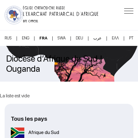
ÉGLISE ORTHODOXE RUSSE
L’EXARCHAT PATRIARCAL D’AFRIQUE
SITE OFFICIEL
|
|
|
|
|
|
|
RUS
ENG
FRA
SWA
DEU
عرب
ΕΛΛ
PT
Diocèse d’Afrique du Sud |
Ouganda
La liste est vide
Tous les pays
Afrique du Sud