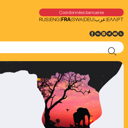
Coordonnées bancaires
RUS
ENG
FRA
SWA
DEU
عرب
ΕΛΛ
PT
|
|
|
|
|
|
|