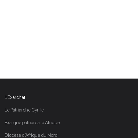
L’Exarchat
Le Patriarche Cyrille
Exarque patriarcal d’Afrique
Diocèse d’Afrique du Nord