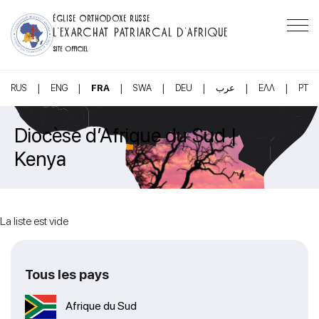
ÉGLISE ORTHODOXE RUSSE
L’EXARCHAT PATRIARCAL D’AFRIQUE
SITE OFFICIEL
|
|
|
|
|
|
|
RUS
ENG
FRA
SWA
DEU
عرب
ΕΛΛ
PT
Diocèse d’Afrique du Sud |
Kenya
La liste est vide
Tous les pays
Afrique du Sud