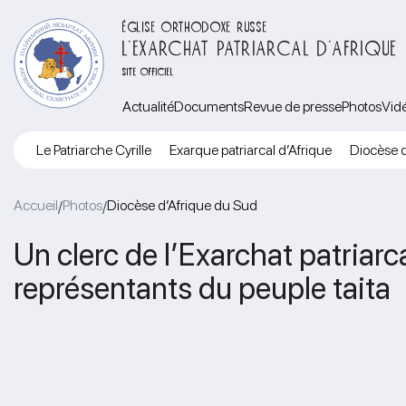
ÉGLISE ORTHODOXE RUSSE
L’EXARCHAT PATRIARCAL D’AFRIQUE
SITE OFFICIEL
Actualité
Documents
Revue de presse
Photos
Vid
Le Patriarche Cyrille
Exarque patriarcal d’Afrique
Diocèse d
Accueil
Photos
Diocèse d’Afrique du Sud
/
/
Un clerc de l’Exarchat patriar
représentants du peuple taita