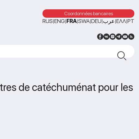
Coordonnées bancaires
RUS
ENG
FRA
SWA
DEU
عرب
ΕΛΛ
PT
|
|
|
|
|
|
|
ontres de catéchuménat pour les