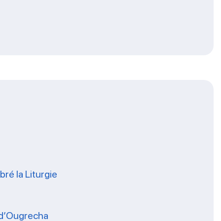
ré la Liturgie
s d’Ougrecha