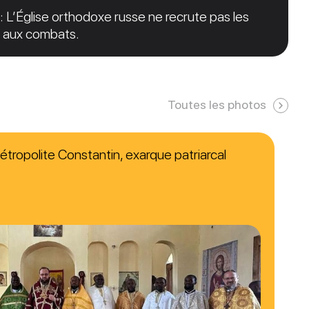
: L’Église orthodoxe russe ne recrute pas les
er aux combats.
Toutes les photos
étropolite Constantin, exarque patriarcal