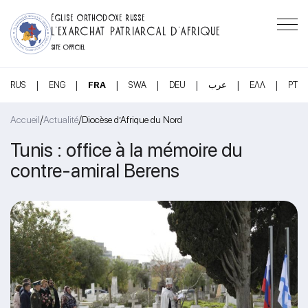
ÉGLISE ORTHODOXE RUSSE
L’EXARCHAT PATRIARCAL D’AFRIQUE
SITE OFFICIEL
|
|
|
|
|
|
|
RUS
ENG
FRA
SWA
DEU
عرب
ΕΛΛ
PT
/
/
Accueil
Actualité
Diocèse d’Afrique du Nord
Tunis : office à la mémoire du
contre-amiral Berens