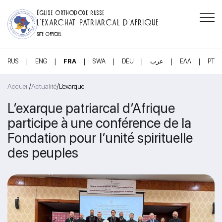
ÉGLISE ORTHODOXE RUSSE
L’EXARCHAT PATRIARCAL D’AFRIQUE
SITE OFFICIEL
|
|
|
|
|
|
|
RUS
ENG
FRA
SWA
DEU
عرب
ΕΛΛ
PT
/
/
Accueil
Actualité
L’exarque
L’exarque patriarcal d’Afrique
participe à une conférence de la
Fondation pour l’unité spirituelle
des peuples