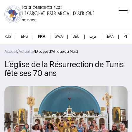
ÉGLISE ORTHODOXE RUSSE
L’EXARCHAT PATRIARCAL D’AFRIQUE
SITE OFFICIEL
|
|
|
|
|
|
|
RUS
ENG
FRA
SWA
DEU
عرب
ΕΛΛ
PT
/
/
Accueil
Actualité
Diocèse d’Afrique du Nord
L’église de la Résurrection de Tunis
fête ses 70 ans