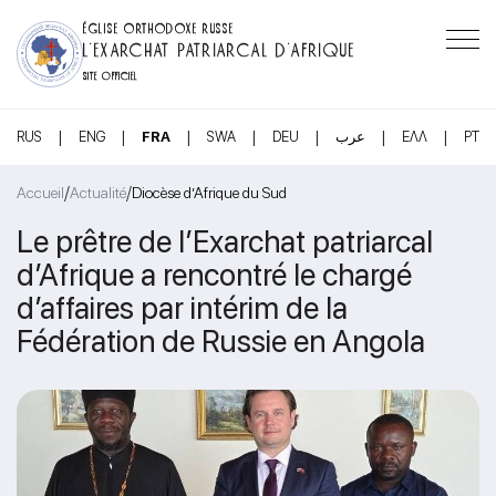
ÉGLISE ORTHODOXE RUSSE
L’EXARCHAT PATRIARCAL D’AFRIQUE
SITE OFFICIEL
|
|
|
|
|
|
|
RUS
ENG
FRA
SWA
DEU
عرب
ΕΛΛ
PT
/
/
Accueil
Actualité
Diocèse d’Afrique du Sud
Le prêtre de l’Exarchat patriarcal
d’Afrique a rencontré le chargé
d’affaires par intérim de la
Fédération de Russie en Angola