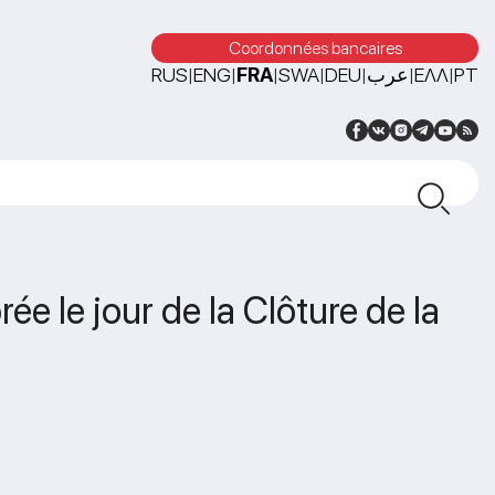
Coordonnées bancaires
RUS
ENG
FRA
SWA
DEU
عرب
ΕΛΛ
PT
|
|
|
|
|
|
|
e le jour de la Clôture de la