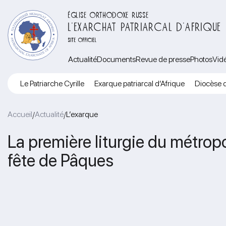
ÉGLISE ORTHODOXE RUSSE
L’EXARCHAT PATRIARCAL D’AFRIQUE
SITE OFFICIEL
Actualité
Documents
Revue de presse
Photos
Vid
Le Patriarche Cyrille
Exarque patriarcal d’Afrique
Diocèse d
Accueil
Actualité
L’exarque
/
/
La première liturgie du métropo
fête de Pâques