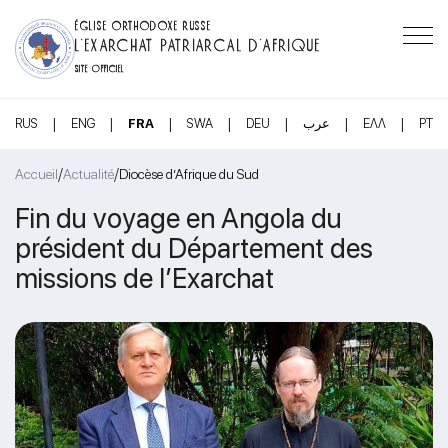
ÉGLISE ORTHODOXE RUSSE
L’EXARCHAT PATRIARCAL D’AFRIQUE
SITE OFFICIEL
|
|
|
|
|
|
|
RUS
ENG
FRA
SWA
DEU
عرب
ΕΛΛ
PT
/
/
Accueil
Actualité
Diocèse d’Afrique du Sud
Fin du voyage en Angola du
président du Département des
missions de l’Exarchat