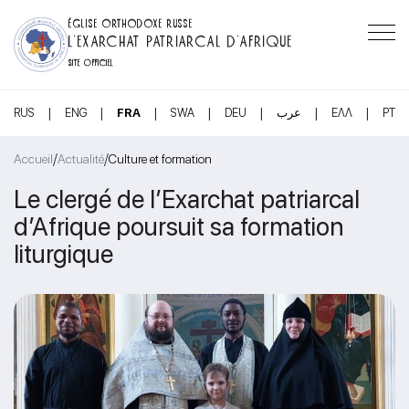
ÉGLISE ORTHODOXE RUSSE
L’EXARCHAT PATRIARCAL D’AFRIQUE
SITE OFFICIEL
|
|
|
|
|
|
|
RUS
ENG
FRA
SWA
DEU
عرب
ΕΛΛ
PT
/
/
Accueil
Actualité
Culture et formation
Le clergé de l’Exarchat patriarcal
d’Afrique poursuit sa formation
liturgique