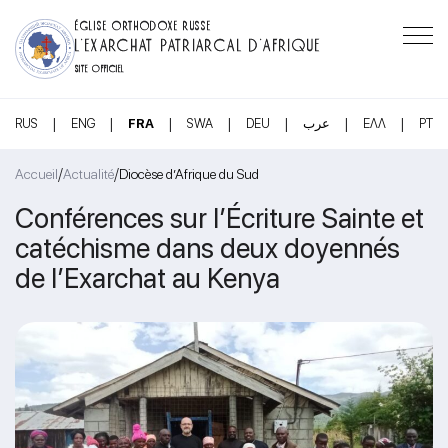
ÉGLISE ORTHODOXE RUSSE
L’EXARCHAT PATRIARCAL D’AFRIQUE
SITE OFFICIEL
|
|
|
|
|
|
|
RUS
ENG
FRA
SWA
DEU
عرب
ΕΛΛ
PT
/
/
Accueil
Actualité
Diocèse d’Afrique du Sud
Conférences sur l’Écriture Sainte et
catéchisme dans deux doyennés
de l’Exarchat au Kenya