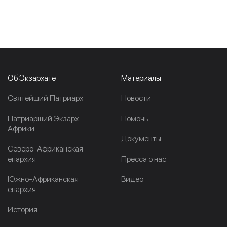
Об Экзархате
Материалы
Cвятейший Патриарх
Новости
Патриарший Экзарх
Помочь
Африки
Документы
Северо-Африканская
епархия
Пресса о нас
Южно-Африканская
Видео
епархия
История