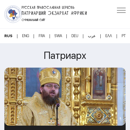
РУССКАЯ ПРАВОСЛАВНАЯ ЦЕРКОВЬ
ПАТРИАРШИЙ ЭКЗАРХАТ АФРИКИ
ОФИЦИАЛЬНЫЙ САЙТ
|
|
|
|
|
|
|
RUS
ENG
FRA
SWA
DEU
عرب
ΕΛΛ
PT
Патриарх