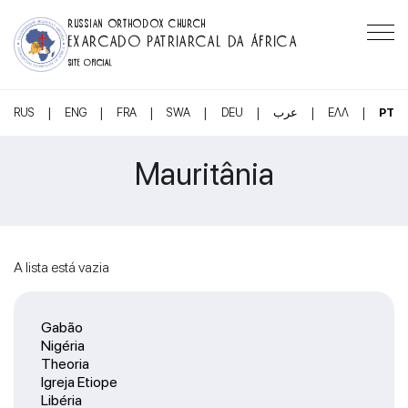
RUSSIAN ORTHODOX CHURCH
EXARCADO PATRIARCAL DA ÁFRICA
SITE OFICIAL
|
|
|
|
|
|
|
RUS
ENG
FRA
SWA
DEU
عرب
ΕΛΛ
PT
Mauritânia
A lista está vazia
Gabão
Nigéria
Theoria
Igreja Etiope
Libéria