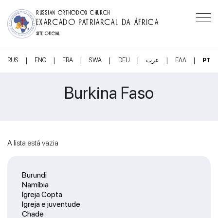
RUSSIAN ORTHODOX CHURCH
EXARCADO PATRIARCAL DA ÁFRICA
SITE OFICIAL
|
|
|
|
|
|
|
RUS
ENG
FRA
SWA
DEU
عرب
ΕΛΛ
PT
Burkina Faso
A lista está vazia
Burundi
Namíbia
Igreja Copta
Igreja e juventude
Chade