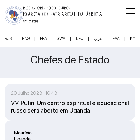
RUSSIAN ORTHODOX CHURCH
EXARCADO PATRIARCAL DA ÁFRICA
SITE OFICIAL
|
|
|
|
|
|
|
RUS
ENG
FRA
SWA
DEU
عرب
ΕΛΛ
PT
Chefes de Estado
28 Julho 2023 16:43
V.V. Putin: Um centro espiritual e educacional
russo será aberto em Uganda
Maurícia
Uganda