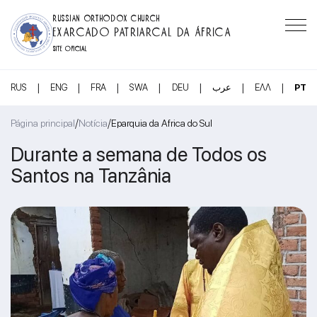
RUSSIAN ORTHODOX CHURCH
EXARCADO PATRIARCAL DA ÁFRICA
SITE OFICIAL
|
|
|
|
|
|
|
RUS
ENG
FRA
SWA
DEU
عرب
ΕΛΛ
PT
/
/
Página principal
Notícia
Eparquia da Africa do Sul
Durante a semana de Todos os
Santos na Tanzânia