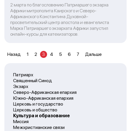
2 марта по благословению Патриаршего экзарха
Африки митрополита Каирского и Северо-
Африканского Константина Духовной-
просветительский центр апостола и евангелиста
Марка Патриаршего экзархата Африки запустил
онлайн-курсы для катехизаторов.
Назад
1
2
3
4
5
6
7
Дальше
Патриарх
Священный Синод
Экзарх
Северо-Африканская епархия
Южно-Африканская епархия
Церковь и государство
Церковь и общество
Культура и образование
Миссия
Межхристианские связи