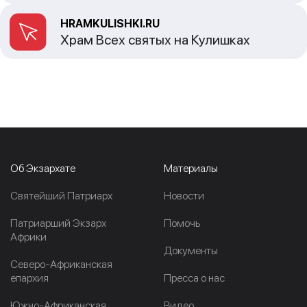
HRAMKULISHKI.RU
Храм Всех святых на Кулишках
Об Экзархате
Материалы
Cвятейший Патриарх
Новости
Патриарший Экзарх
Помочь
Африки
Документы
Северо-Африканская
епархия
Пресса о нас
Южно-Африканская
Видео