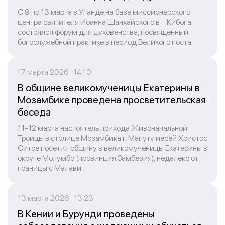
С 9 по 13 марта в Уганде на базе миссионерского
центра святителя Иоанна Шанхайского в г. Кибога
состоялся форум для духовенства, посвященный
богослужебной практике в период Великого поста.
17 марта 2026 14:10
В общине великомученицы Екатерины в
Мозамбике проведена просветительская
беседа
11-12 марта настоятель прихода Живоначальной
Троицы в столице Мозамбика г. Мапуту иерей Христос
Ситое посетил общину в великомученицы Екатерины в
округе Молумбо (провинция Замбезия), недалеко от
границы с Малави.
13 марта 2026 13:23
В Кении и Бурунди проведены