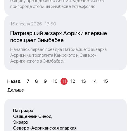
общину преподобного Сергия Радонежского в
пригороде столицы Зимбабве Уотерфоллс.
16 апреля 2026 17:50
Патриарший экзарх Африки впервые
посещает Зимбабве
Началась первая поездка Патриаршего экзарха
Африки митрополита Каирского и Северо-
Африканского в Зимбабве.
Назад
7
8
9
10
11
12
13
14
15
Дальше
Патриарх
Священный Синод
Экзарх
Северо-Африканская епархия