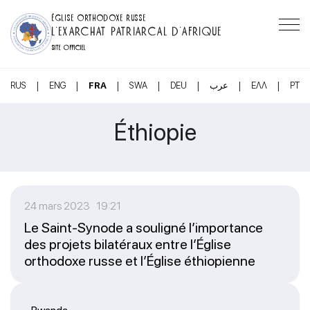
ÉGLISE ORTHODOXE RUSSE
L’EXARCHAT PATRIARCAL D’AFRIQUE
SITE OFFICIEL
|
|
|
|
|
|
|
RUS
ENG
FRA
SWA
DEU
عرب
ΕΛΛ
PT
Éthiopie
24 mars 2023 19:21
Le Saint-Synode a souligné l’importance
des projets bilatéraux entre l’Église
orthodoxe russe et l’Église éthiopienne