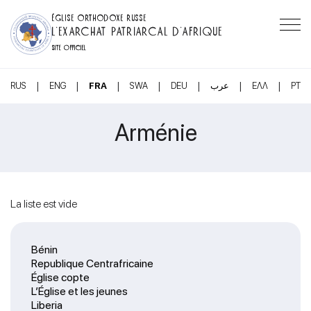
ÉGLISE ORTHODOXE RUSSE
L’EXARCHAT PATRIARCAL D’AFRIQUE
SITE OFFICIEL
|
|
|
|
|
|
|
RUS
ENG
FRA
SWA
DEU
عرب
ΕΛΛ
PT
Arménie
La liste est vide
Bénin
Republique Centrafricaine
Église copte
L’Église et les jeunes
Liberia