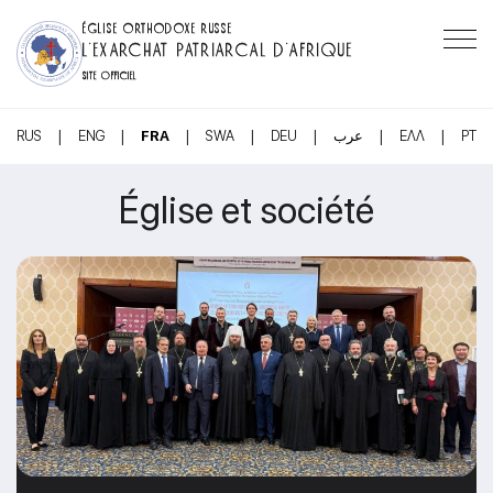
ÉGLISE ORTHODOXE RUSSE
L’EXARCHAT PATRIARCAL D’AFRIQUE
SITE OFFICIEL
|
|
|
|
|
|
|
RUS
ENG
FRA
SWA
DEU
عرب
ΕΛΛ
PT
Église et société