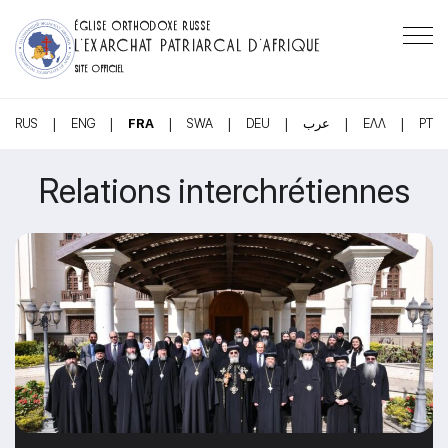
ÉGLISE ORTHODOXE RUSSE
L’EXARCHAT PATRIARCAL D’AFRIQUE
SITE OFFICIEL
|
|
|
|
|
|
|
RUS
ENG
FRA
SWA
DEU
عرب
ΕΛΛ
PT
Relations interchrétiennes