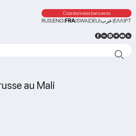
Coordonnées bancaires
RUS
ENG
FRA
SWA
DEU
عرب
ΕΛΛ
PT
|
|
|
|
|
|
|
 russe au Mali