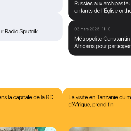
Russies aux archipasteur
enfants de l’Église ort
03 mars 2026 11:10
sur Radio Sputnik
Métropolite Constantin 
Africains pour particip
ns la capitale de la RD
La visite en Tanzanie du m
d’Afrique, prend fin