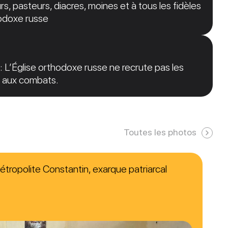
s, pasteurs, diacres, moines et à tous les fidèles
hodoxe russe
: L’Église orthodoxe russe ne recrute pas les
er aux combats.
Toutes les photos
étropolite Constantin, exarque patriarcal