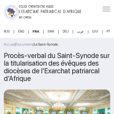
ÉGLISE ORTHODOXE RUSSE
L’EXARCHAT PATRIARCAL D’AFRIQUE
SITE OFFICIEL
|
|
|
|
|
|
|
RUS
ENG
FRA
SWA
DEU
عرب
ΕΛΛ
PT
/
/
Accueil
Documents
Le Saint-Synode
Procès-verbal du Saint-Synode sur
la titularisation des évêques des
diocèses de l’Exarchat patriarcal
d’Afrique