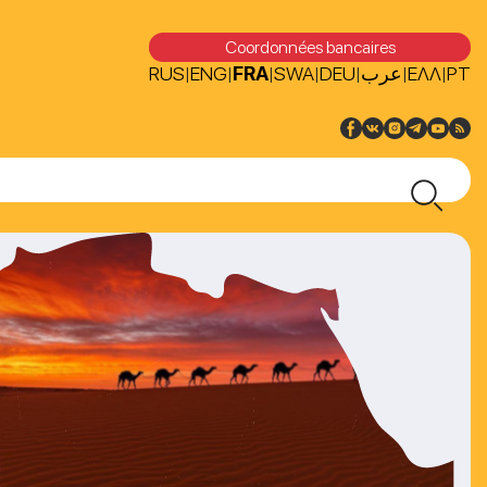
Coordonnées bancaires
RUS
ENG
FRA
SWA
DEU
عرب
ΕΛΛ
PT
|
|
|
|
|
|
|