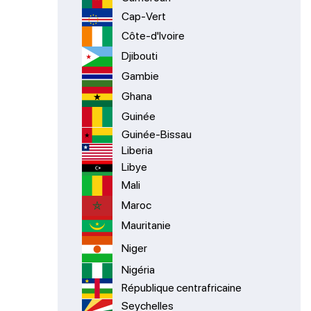
Cap-Vert
Côte-d'Ivoire
Djibouti
Gambie
Ghana
Guinée
Guinée-Bissau
Liberia
Libye
Mali
Maroc
Mauritanie
Niger
Nigéria
République centrafricaine
Seychelles