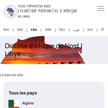
ÉGLISE ORTHODOXE RUSSE
L’EXARCHAT PATRIARCAL D’AFRIQUE
SITE OFFICIEL
|
|
|
|
|
|
|
RUS
ENG
FRA
SWA
DEU
عرب
ΕΛΛ
PT
Diocèse d’Afrique du Nord |
Libye
La liste est vide
Tous les pays
Algérie