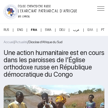
ÉGLISE ORTHODOXE RUSSE
L’EXARCHAT PATRIARCAL D’AFRIQUE
SITE OFFICIEL
|
|
|
|
|
|
|
RUS
ENG
FRA
SWA
DEU
عرب
ΕΛΛ
PT
/
/
Accueil
Actualité
Diocèse d’Afrique du Sud
Une action humanitaire est en cours
dans les paroisses de l’Église
orthodoxe russe en République
démocratique du Congo