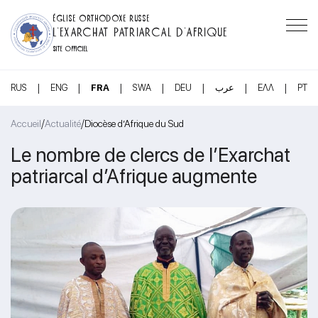
ÉGLISE ORTHODOXE RUSSE
L’EXARCHAT PATRIARCAL D’AFRIQUE
SITE OFFICIEL
|
|
|
|
|
|
|
RUS
ENG
FRA
SWA
DEU
عرب
ΕΛΛ
PT
/
/
Accueil
Actualité
Diocèse d’Afrique du Sud
Le nombre de clercs de l’Exarchat
patriarcal d’Afrique augmente