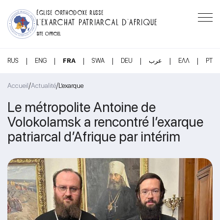
ÉGLISE ORTHODOXE RUSSE
L’EXARCHAT PATRIARCAL D’AFRIQUE
SITE OFFICIEL
|
|
|
|
|
|
|
RUS
ENG
FRA
SWA
DEU
عرب
ΕΛΛ
PT
/
/
Accueil
Actualité
L’exarque
Le métropolite Antoine de
Volokolamsk a rencontré l’exarque
patriarcal d’Afrique par intérim