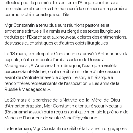
effectué pour la première fois en terre d’Afrique une tonsure
monastique et donné sa bénédiction à la création de la première
communauté monastique sur l’île.
Mgr Constantin a tenu plusieurs réunions pastorales et
entretiens spirituels. Il a remis au clergé des textes liturgiques
traduits par l’Exarchat et aux nouveaux clercs des antimensions,
des vases eucharistiques et d’autres objets liturgiques.
Le 18 mars, le métropolite Constantin est arrivé à Antananarivo, la
capitale, où il a rencontré l’ambassadeur de Russie à
Madagascar, A. Andreïev. Le même jour, l’exarque a visité la
paroisse Saint-Michel, où il a célébré un office d’intercession
avant de s’entretenir avec le doyen. Le soir, le hiérarque a
rencontré les représentants de l’association « Les amis de la
Russie à Madagascar ».
Le 20 mars, à la paroisse de la Nativité-de-la-Mère-de-Dieu
d’Ambatondrazaka , Mgr Constantin a tonsuré sœur Nectaria
(Razanamahassua) qui a reçu en tant que moniale le prénom de
Marie, en l’honneur de sainte Marie l’Égyptienne.
Le lendemain, Mgr Constantin a célébré la Divine Liturgie, après