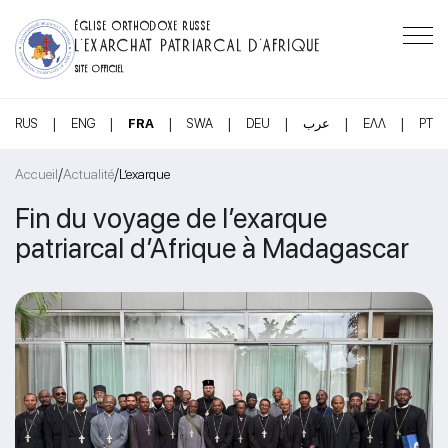
ÉGLISE ORTHODOXE RUSSE
L’EXARCHAT PATRIARCAL D’AFRIQUE
SITE OFFICIEL
|
|
|
|
|
|
|
RUS
ENG
FRA
SWA
DEU
عرب
ΕΛΛ
PT
/
/
Accueil
Actualité
L’exarque
Fin du voyage de l’exarque
patriarcal d’Afrique à Madagascar