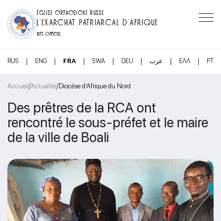
ÉGLISE ORTHODOXE RUSSE
L’EXARCHAT PATRIARCAL D’AFRIQUE
SITE OFFICIEL
|
|
|
|
|
|
|
RUS
ENG
FRA
SWA
DEU
عرب
ΕΛΛ
PT
/
/
Accueil
Actualité
Diocèse d’Afrique du Nord
Des prêtres de la RCA ont
rencontré le sous-préfet et le maire
de la ville de Boali